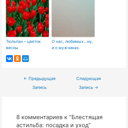
Тюльпан – цветок
О нас, любимых…ну,
весны
и о мужчинах.
Навигация
←
Предыдущая
Следующая
по
Запись
Запись
→
записям
8 комментариев к “Блестящая
астильба: посадка и уход”