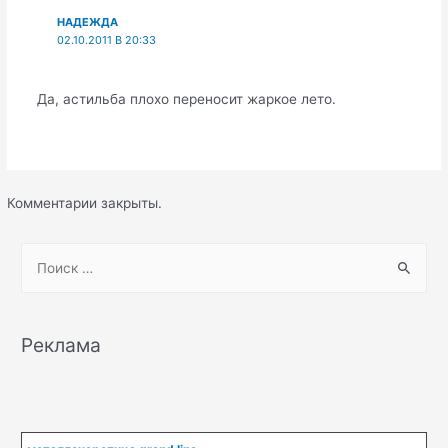
НАДЕЖДА
02.10.2011 В 20:33
Да, астильба плохо переносит жаркое лето.
Комментарии закрыты.
S
e
a
r
Реклама
c
h
f
o