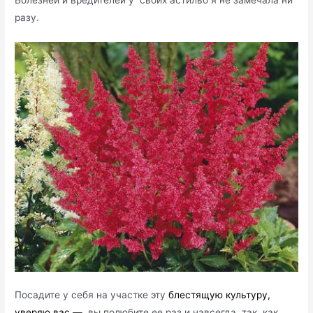
Болезней и вредителей у своих астильб я не замечала ни
разу.
Посадите у себя на участке эту
блестящую культуру,
уверяю вас —
вы полюбите ее раз и навсегда, так как