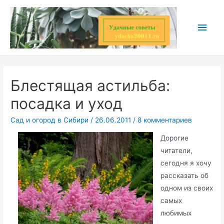
Перейти
к
Глав
содержимому
мен
Блестящая астильба:
посадка и уход
Сад и огород в Сибири
/
26.06.2011
/
8 комментариев
Дорогие
читатели,
сегодня я хочу
рассказать об
одном из своих
самых
любимых