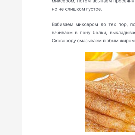
миксером, потом всыпаем просеянну
но не слишком густое.
Взбиваем миксером до тех пор, п
взбиваем в пену белки, выклады
Сковороду смазываем любым жиром 