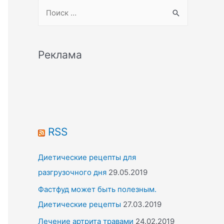
S
e
a
r
Реклама
c
h
f
o
r
RSS
:
Диетические рецепты для
разгрузочного дня
29.05.2019
Фастфуд может быть полезным.
Диетические рецепты
27.03.2019
Лечение артрита травами
24.02.2019