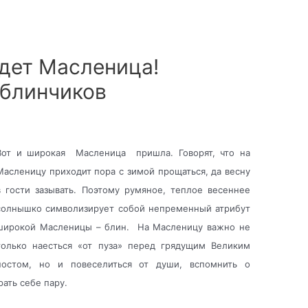
идет Масленица!
 блинчиков
Вот и широкая Масленица пришла. Говорят, что на
Масленицу приходит пора с зимой прощаться, да весну
в гости зазывать. Поэтому румяное, теплое весеннее
солнышко символизирует собой непременный атрибут
широкой Масленицы – блин. На Масленицу важно не
только наесться «от пуза» перед грядущим Великим
постом, но и повеселиться от души, вспомнить о
ать себе пару.