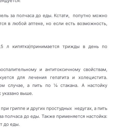
ендуется:
пель за полчаса до еды. Кстати, попутно можно
тся в любой аптеке, но если есть возможность,
,5 л кипятка)принимается трижды в день по
воспалительному и антитоксичному свойствам,
уется для лечения гепатита и холецистита.
м случае, а пить по ¼ стакана. А настойку
к указано выше.
 при гриппе и других простудных недугах, а пить
 за полчаса до еды. Также применяется настойка:
т до еды.