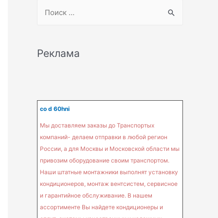
S
e
a
r
Реклама
c
h
f
o
co d 60hni
r
Мы доставляем заказы до Транспортых
:
компаний- делаем отправки в любой регион
России, а для Москвы и Московской области мы
привозим оборудование своим транспортом.
Наши штатные монтажники выполнят установку
кондиционеров, монтаж вентсистем, сервисное
и гарантийное обслуживание. В нашем
ассортименте Вы найдете кондиционеры и