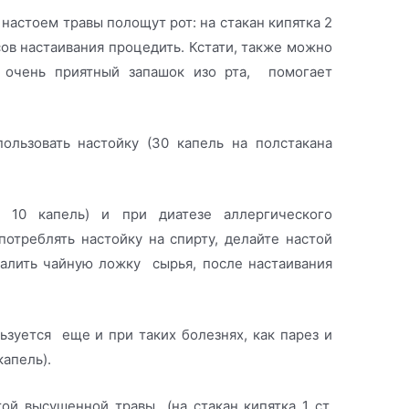
 настоем травы полощут рот: на стакан кипятка 2
ов настаивания процедить. Кстати, также можно
не очень приятный запашок изо рта, помогает
льзовать настойку (30 капель на полстакана
 10 капель) и при диатезе аллергического
отреблять настойку на спирту, делайте настой
залить чайную ложку сырья, после настаивания
ьзуется еще и при таких болезнях, как парез и
капель).
ой высушенной травы (на стакан кипятка 1 ст.