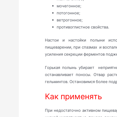
мочегонное;
потогонное;
ветрогонное;
противоглистное свойства.
Настои и настойки полыни исп
пищеварении, при спазмах и воспал
усиления секреции ферментов подже
Горькая полынь убирает неприятны
останавливает поносы. Отвар рас
гельминтов. Остановимся более под
Как применять
При недостаточно активном пищевар