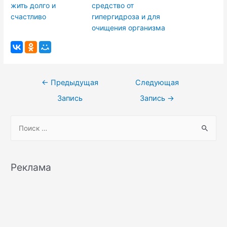
жить долго и
средство от
счастливо
гипергидроза и для
очищения организма
Навигация
←
Предыдущая
Следующая
по
Запись
Запись
→
записям
S
e
a
r
Реклама
c
h
f
o