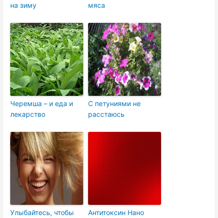
на зиму
мяса
Черемша – и еда и
С петуниями не
лекарство
расстаюсь
Улыбайтесь, чтобы
Антитоксин Нано