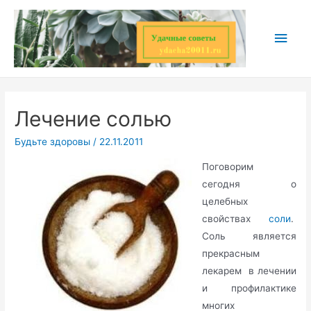
Перейти
к
Глав
содержимому
мен
Лечение солью
Будьте здоровы
/
22.11.2011
Поговорим
сегодня о
целебных
свойствах
соли
.
Соль является
прекрасным
лекарем в лечении
и профилактике
многих