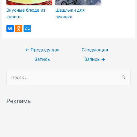
Вкусные блюда из
Шашлыки для
курицы
пикника
Навигация
←
Предыдущая
Следующая
по
Запись
Запись
→
записям
S
e
a
r
Реклама
c
h
f
o