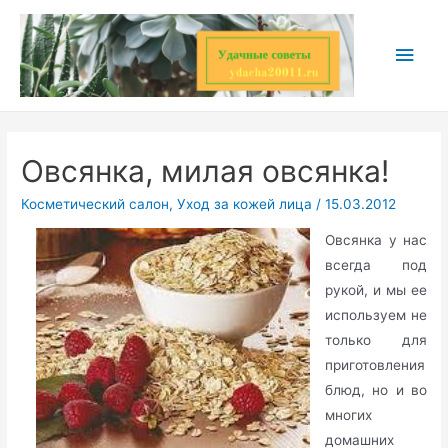
Перейти
к
Глав
содержимому
мен
Овсянка, милая овсянка!
Косметический салон
,
Уход за кожей лица
/
15.03.2012
Овсянка у нас
всегда под
рукой, и мы ее
используем не
только для
приготовления
блюд, но и во
многих
домашних