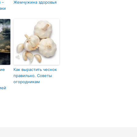
 –
Жемчужина здоровья
вки
щие
Как вырастить чеснок
правильно. Советы
огородникам
ией