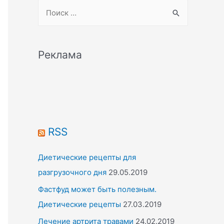
S
e
a
r
Реклама
c
h
f
o
r
RSS
:
Диетические рецепты для
разгрузочного дня
29.05.2019
Фастфуд может быть полезным.
Диетические рецепты
27.03.2019
Лечение артрита травами
24.02.2019