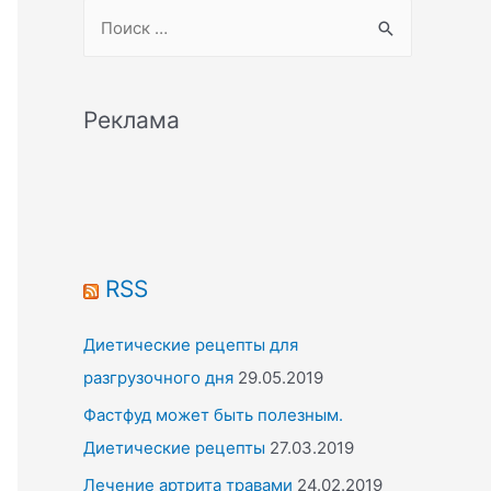
S
e
a
r
Реклама
c
h
f
o
r
RSS
:
Диетические рецепты для
разгрузочного дня
29.05.2019
Фастфуд может быть полезным.
Диетические рецепты
27.03.2019
Лечение артрита травами
24.02.2019