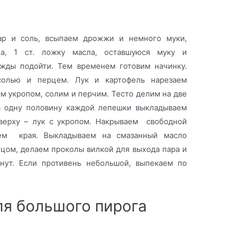
ар и соль, всыпаем дрожжи и немного муки,
а, 1 ст. ложку масла, оставшуюся муку и
ды подойти. Тем временем готовим начинку.
солью и перцем. Лук и картофель нарезаем
м укропом, солим и перчим. Тесто делим на две
На одну половину каждой лепешки выкладываем
сверху – лук с укропом. Накрываем свободной
ем края. Выкладываем на смазанный масло
йцом, делаем проколы вилкой для выхода пара и
нут. Если противень небольшой, выпекаем по
ля большого пирога