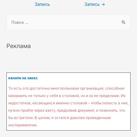
по
Запись
Запись
→
записям
S
e
a
r
Реклама
c
h
f
o
канапе на заказ
r
То есть это достаточно многоплановая организация, способная
:
накормить не только у себя в столовой, но и за ее пределами. Из
недостатков, касающихся именно столовой – чтобы попасть в нее,
нужно пройти через вахту, предъявив документ, и позвонить, что
бы встретили. В целом, я остался доволен проведенным
экспериментом.