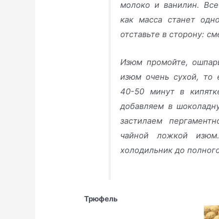
молоко и ванилин. Вс
как масса станет одн
отставьте в сторону: с
Изюм промойте, ошпарь
изюм очень сухой, то 
40-50 минут в кипятк
добавляем в шоколадн
застилаем пергамент
чайной ложкой изюм
холодильник до полног
Трюфел