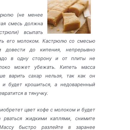
трюлю (не менее
нная смесь должна
стрюли) всыпать
ить его молоком. Кастрюлю со смесью
и довести до кипения, непрерывно
адо в одну сторону и от плиты не
олоко может убежать. Кипеть масса
ше варить сахар нельзя, так как он
 и будет крошиться, а недоваренный
вратится в тянучку.
риобретет цвет кофе с молоком и будет
а рваться жидкими каплями, снимите
Массу быстро разлейте в заранее