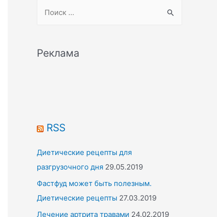
S
e
a
r
Реклама
c
h
f
o
r
RSS
:
Диетические рецепты для
разгрузочного дня
29.05.2019
Фастфуд может быть полезным.
Диетические рецепты
27.03.2019
Лечение артрита травами
24.02.2019