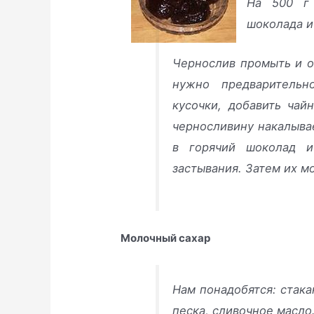
На 500 г 
шоколада и
Чернослив промыть и о
нужно предварительн
кусочки, добавить ча
черносливину накалыва
в горячий шоколад 
застывания. Затем их м
Молочный сахар
Нам понадобятся: стака
песка, сливочное масло