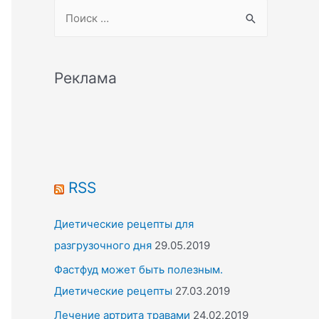
S
e
a
r
Реклама
c
h
f
o
r
RSS
:
Диетические рецепты для
разгрузочного дня
29.05.2019
Фастфуд может быть полезным.
Диетические рецепты
27.03.2019
Лечение артрита травами
24.02.2019