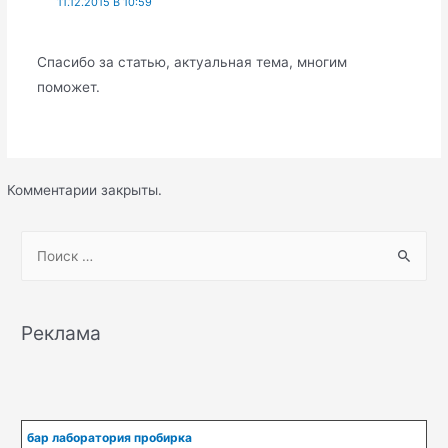
11.12.2015 В 10:59
Спасибо за статью, актуальная тема, многим
поможет.
Комментарии закрыты.
S
e
a
r
Реклама
c
h
f
o
бар лаборатория пробирка