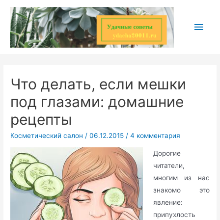
Перейти
к
Глав
содержимому
мен
Что делать, если мешки
под глазами: домашние
рецепты
Косметический салон
/
06.12.2015
/
4 комментария
Дорогие
читатели,
многим из нас
знакомо это
явление:
припухлость