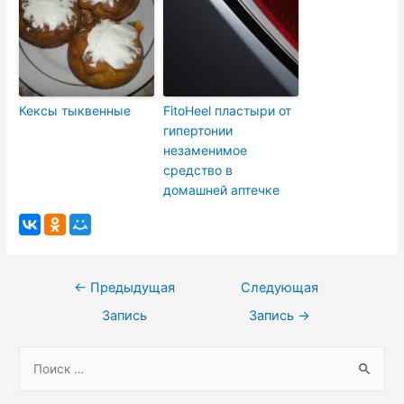
Кексы тыквенные
FitoHeel пластыри от
гипертонии
незаменимое
средство в
домашней аптечке
Навигация
←
Предыдущая
Следующая
по
Запись
Запись
→
записям
S
e