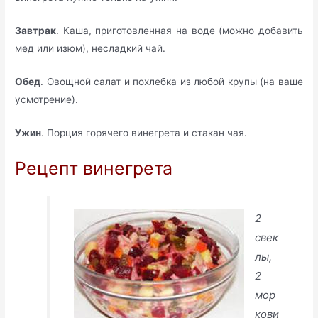
Завтрак
. Каша, приготовленная на воде (можно добавить
мед или изюм), несладкий чай.
Обед
. Овощной салат и похлебка из любой крупы (на ваше
усмотрение).
Ужин
. Порция горячего винегрета и стакан чая.
Рецепт винегрета
2
свек
лы,
2
мор
кови