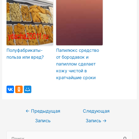
Полуфабрикаты-
Папилюкс средство
польза или вред?
от бородавок и
папиллом сделает
кожу чистой в
кратчайшие сроки
Навигация
←
Предыдущая
Следующая
по
Запись
Запись
→
записям
S