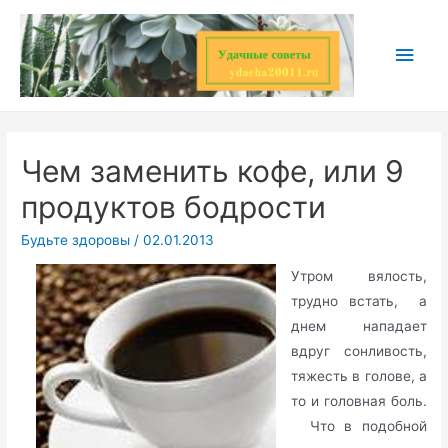
Перейти
к
Глав
содержимому
мен
Чем заменить кофе, или 9
продуктов бодрости
Будьте здоровы
/
02.01.2013
Утром вялость,
трудно встать, а
днем нападает
вдруг сонливость,
тяжесть в голове, а
то и головная боль.
Что в подобной