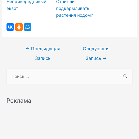
Непривередливый
Стоит ли
экзот
подкармливать
растения йодом?
Навигация
←
Предыдущая
Следующая
по
Запись
Запись
→
записям
S
e
a
r
Реклама
c
h
f
o