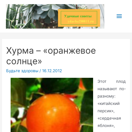
Перейти
к
Глав
содержимому
мен
Хурма – «оранжевое
солнце»
Будьте здоровы
/
16.12.2012
Этот плод
называют по-
разному:
«китайский
персик»,
«сердечная
яблоня»,