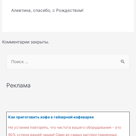
Алевтина, спасибо, с Рождеством!
Комментарии закрыты.
S
e
a
r
Реклама
c
h
f
o
Как приготовить кофе в гейзерной кофеварке
r
Не устанем повторять, что чистота вашего оборудования – это
:
90% успеха вашей чашки! Один из самых распространенных