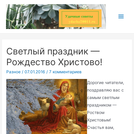
Перейти
к
Глав
содержимому
мен
Светлый праздник —
Рождество Христово!
Разное
/
07.01.2016
/
7 комментариев
Дорогие читатели,
поздравляю вас с
самым светлым
праздником —
Роством
Христовым!
Счастья вам,