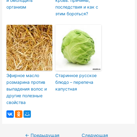
и омолодить
кровь: причины,
организм
последствия и как с
этим бороться?
Эфирное масло
Старинное русское
розмарина против
блюдо – перепеча
выпадения волос и
капустная
другие полезные
свойства
Навигация
←
Предыдущая
Следующая