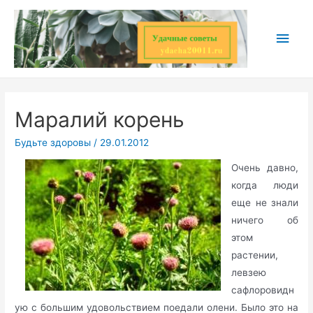
Перейти
к
Глав
содержимому
мен
Маралий корень
Будьте здоровы
/
29.01.2012
Очень давно,
когда люди
еще не знали
ничего об
этом
растении,
левзею
сафлоровидн
ую с большим удовольствием поедали олени. Было это на