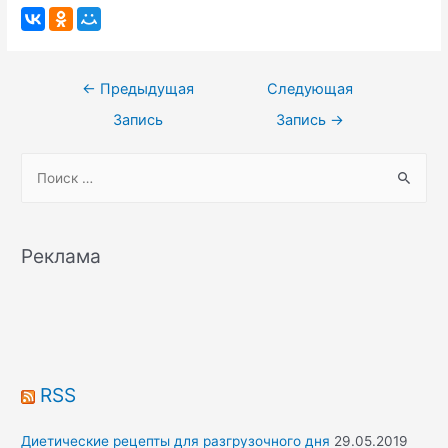
Навигация
←
Предыдущая
Следующая
по
Запись
Запись
→
записям
S
e
a
r
Реклама
c
h
f
o
r
RSS
:
Диетические рецепты для разгрузочного дня
29.05.2019