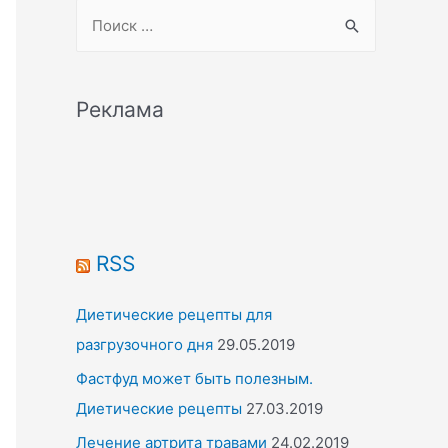
S
e
a
r
Реклама
c
h
f
o
r
RSS
:
Диетические рецепты для
разгрузочного дня
29.05.2019
Фастфуд может быть полезным.
Диетические рецепты
27.03.2019
Лечение артрита травами
24.02.2019