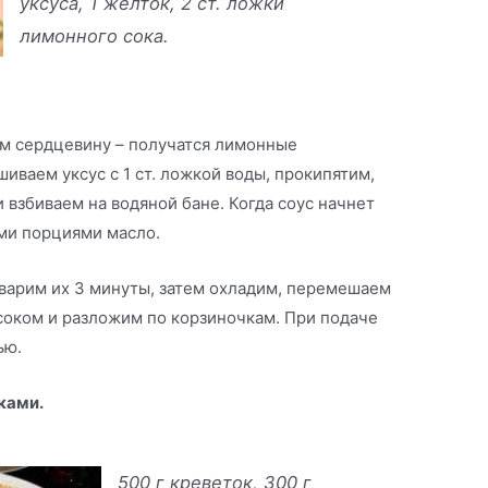
уксуса, 1 желток, 2 ст. ложки
лимонного сока.
м сердцевину – получатся лимонные
иваем уксус с 1 ст. ложкой воды, прокипятим,
и взбиваем на водяной бане. Когда соус начнет
ими порциями масло.
оварим их 3 минуты, затем охладим, перемешаем
соком и разложим по корзиночкам. При подаче
ью.
ками.
500 г креветок, 300 г