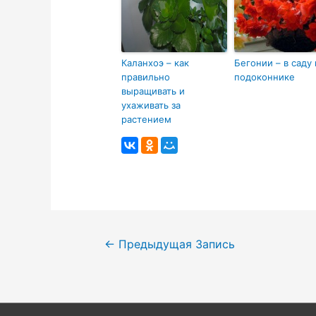
Каланхоэ – как
Бегонии – в саду 
правильно
подоконнике
выращивать и
ухаживать за
растением
Навигация
←
Предыдущая Запись
по
записям