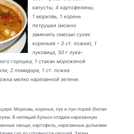
капусты, 4 картофелины,
1 морковь, 1 корень
петрушки (можно
заменить смесью сухих
кореньев – 3 ст. ложки), 1
луковица, 50 г лука-
еного горошка, 1 стакан мороженой
ли, 2 помидора, 1 ст. ложка
 ложка мелко нарезанной зелени.
циря. Морковь, коренья, лук и лук-порей (белая
еруем. В кипящий бульон кладем нарезанную
ованные овощи, картофель, нарезанные дольками
 Варим суп до готовности овощей. Затем