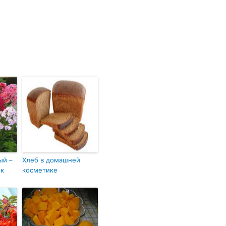
ый –
Хлеб в домашней
ок
косметике