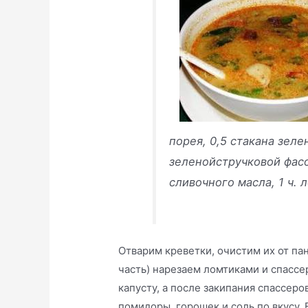
порея, 0,5 стакана зел
зеленойстручковой фасо
сливочного масла, 1 ч.
Отварим креветки, очистим их от пан
часть) нарезаем ломтиками и спасс
капусту, а после закипания спассер
помидоры, горошек и соль по вкусу.