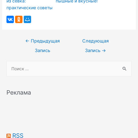
из севка:
пышные и вкусные!
практические советы
Навигация
←
Предыдущая
Следующая
по
Запись
Запись
→
записям
S
e
a
r
Реклама
c
h
f
o
r
RSS