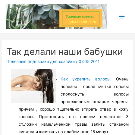
Перейти
к
Глав
содержимому
мен
Так делали наши бабушки
Полезные подсказки для хозяйки
/
07.05.2011
Как укрепить волосы
. Очень
полезно после мытья головы
сполоснуть волосы
процеженным отваром череды,
причем , хорошо тщательно втирать отвар в кожу
головы. Приготовить его совсем несложно: 3
ст.ложки измельченной травы залить стаканом
кипятка и кипятить на слабом огне 15 минут.