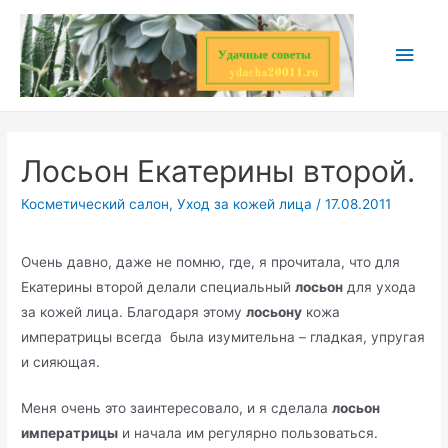
Перейти
к
Глав
содержимому
мен
Лосьон Екатерины второй.
Косметический салон
,
Уход за кожей лица
/
17.08.2011
Очень давно, даже не помню, где, я прочитала, что для
Екатерины второй делали специальный
лосьон
для ухода
за кожей лица. Благодаря этому
лосьону
кожа
императрицы всегда была изумительна – гладкая, упругая
и сияющая.
Меня очень это заинтересовало, и я сделала
лосьон
императрицы
и начала им регулярно пользоваться.