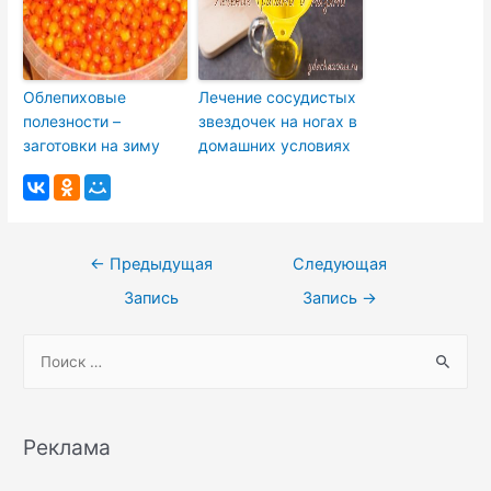
Облепиховые
Лечение сосудистых
полезности –
звездочек на ногах в
заготовки на зиму
домашних условиях
Навигация
←
Предыдущая
Следующая
по
Запись
Запись
→
записям
S
e
a
r
Реклама
c