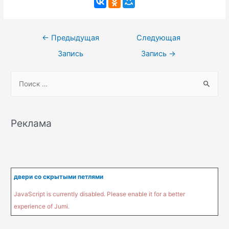
Навигация
←
Предыдущая
Следующая
по
Запись
Запись
→
записям
S
e
a
r
Реклама
c
h
f
o
двери со скрытыми петлями
r
JavaScript is currently disabled. Please enable it for a better
:
experience of Jumi.