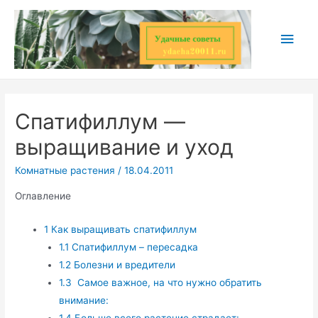
Перейти
к
Глав
содержимому
мен
Спатифиллум —
выращивание и уход
Комнатные растения
/
18.04.2011
Оглавление
1
Как выращивать спатифиллум
1.1
Спатифиллум – пересадка
1.2
Болезни и вредители
1.3
Самое важное, на что нужно обратить
внимание:
1.4
Больше всего растение страдает: