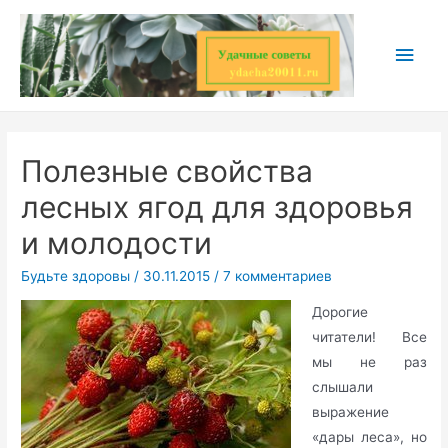
Перейти
к
Глав
содержимому
мен
Полезные свойства
лесных ягод для здоровья
и молодости
Будьте здоровы
/
30.11.2015
/
7 комментариев
Дорогие
читатели! Все
мы не раз
слышали
выражение
«дары леса», но