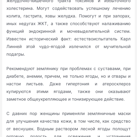
желудочно-кишечного тракта токсинов и избыточного
холестерина. Могут содействовать успешному лечению
колита, гастрита, язвы желудка. Помогут и при запорах,
иных недугах ЖКТ, а также способствуют налаживанию
функций эндокринной и мочевыделительной систем.
Известен исторический факт: естествоиспытатель Карл
Линней этой чудо-ягодой излечился от мучительной
подагры.
Рекомендуют землянику при проблемах с суставами, при
диабете, анемии, причем, не только ягоды, но и отвары и
настои листьев. Даже гипертония и атеросклероз
купируются этими ягодами, также они оказывают
заметное общеукрепляющее и тонизирующее действие.
С давних пор женщины применяли земляничные маски
для улучшения качества кожи, в том числе, как средство
от веснушек. Водным раствором лесной ягоды полощут
ротовую полость для освежения и устранения