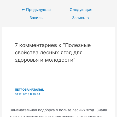
Навигация
←
Предыдущая
Следующая
по
Запись
Запись
→
записям
7 комментариев к “Полезные
свойства лесных ягод для
здоровья и молодости”
ПЕТРОВА НАТАЛЬЯ.
01.12.2015 В 16:44
Замечательная подборка о пользе лесных ягод. Знала
только о пользе черники для зрения, а оказывается