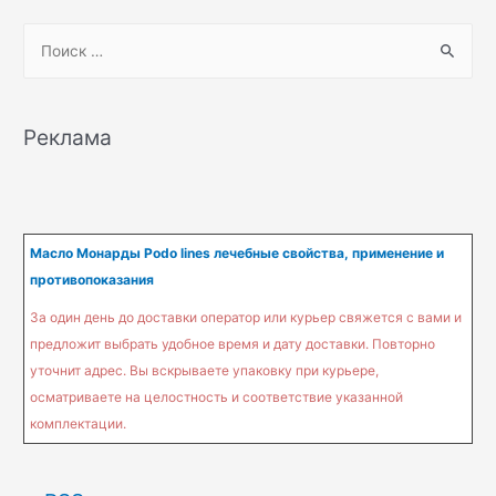
S
e
a
r
Реклама
c
h
f
o
Масло Монарды Podo lines лечебные свойства, применение и
r
противопоказания
:
За один день до доставки оператор или курьер свяжется с вами и
предложит выбрать удобное время и дату доставки. Повторно
уточнит адрес. Вы вскрываете упаковку при курьере,
осматриваете на целостность и соответствие указанной
комплектации.