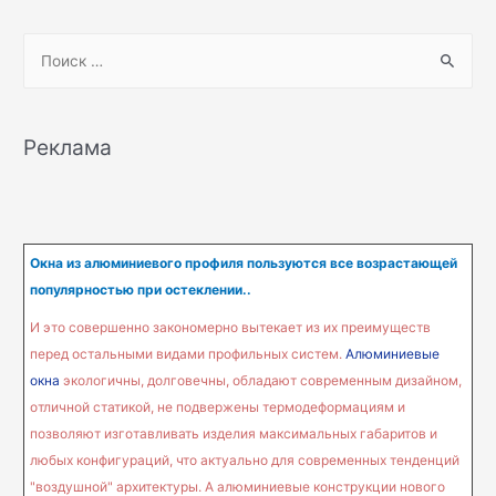
S
e
a
r
Реклама
c
h
f
o
Окна из алюминиевого профиля пользуются все возрастающей
r
популярностью при остеклении..
:
И это совершенно закономерно вытекает из их преимуществ
перед остальными видами профильных систем.
Алюминиевые
окна
экологичны, долговечны, обладают современным дизайном,
отличной статикой, не подвержены термодеформациям и
позволяют изготавливать изделия максимальных габаритов и
любых конфигураций, что актуально для современных тенденций
"воздушной" архитектуры. А алюминиевые конструкции нового