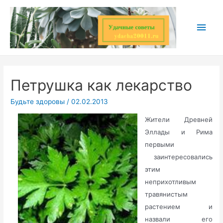
Перейти
к
Глав
содержимому
мен
Петрушка как лекарство
Будьте здоровы
/
02.02.2013
Жители Древней
Эллады и Рима
первыми
заинтересовались
этим
неприхотливым
травянистым
растением и
назвали его