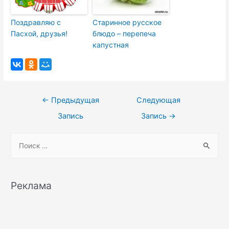
Поздравляю с
Старинное русское
Пасхой, друзья!
блюдо – перепеча
капустная
Навигация
←
Предыдущая
Следующая
по
Запись
Запись
→
записям
S
e
a
r
Реклама
c
h
f