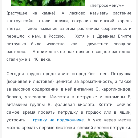
«петросеменум»
(растущее на камне). А ласково называть растение
«петрушкой» стали поляки, сохранив латинский корень
«петр», такое название за этим растением сохранилось и
перешло к нам, в Россию. Хотя и в Древнем Египте
петрушка была известна, как двулетнее овощное
растение. А применять ее как пряное овощное растение
стали уже в 16 веке.
Сегодня трудно представить огород без нее. Петрушка
(корневая и листовая) ценится за ароматичность, а также
за высокое содержание в ней витамина С, каротиноидов,
белков, углеводов. Имеются в петрушке и витамины Е,
витамины группы В, фолиевая кислота. Кстати, сейчас
самое время посеять петрушку в горшок или в ящик,
устроить
грядку на подоконнике
. А уже через месяц
можно срезать первые листочки свежей зелени петрушки.