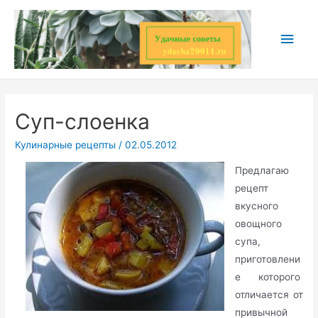
Перейти
к
Глав
содержимому
мен
Суп-слоенка
Кулинарные рецепты
/
02.05.2012
Предлагаю
рецепт
вкусного
овощного
супа,
приготовлени
е которого
отличается от
привычной