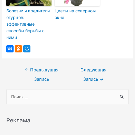
Болезни и вредители
Цветы на северном
огурцов:
окне
эффективные
способы борьбы с
ними
Навигация
←
Предыдущая
Следующая
по
Запись
Запись
→
записям
S
e
a
r
Реклама
c
h