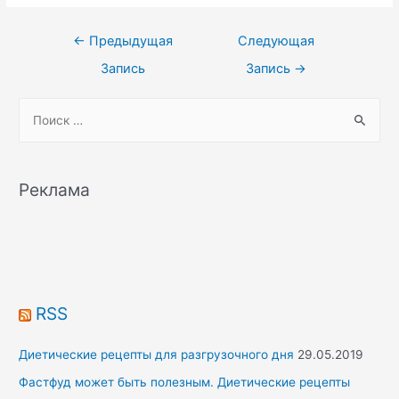
Навигация
←
Предыдущая
Следующая
по
Запись
Запись
→
записям
S
e
a
r
Реклама
c
h
f
o
r
RSS
:
Диетические рецепты для разгрузочного дня
29.05.2019
Фастфуд может быть полезным. Диетические рецепты