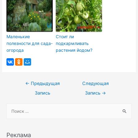
Маленькие
Стоит ли
полезности для сада-
подкармливать
огорода
растения йодом?
Навигация
←
Предыдущая
Следующая
по
Запись
Запись
→
записям
S
e
a
r
Реклама