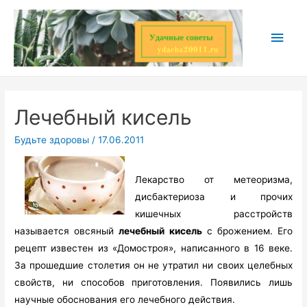
Перейти
к
Глав
содержимому
мен
Лечебный кисель
Будьте здоровы
/
17.06.2011
Лекарство от метеоризма,
дисбактериоза и прочих
кишечных расстройств
называется овсяный
лечебный кисель
с брожением. Его
рецепт известен из «Домостроя», написанного в 16 веке.
За прошедшие столетия он не утратил ни своих целебных
свойств, ни способов приготовления. Появились лишь
научные обоснования его лечебного действия.