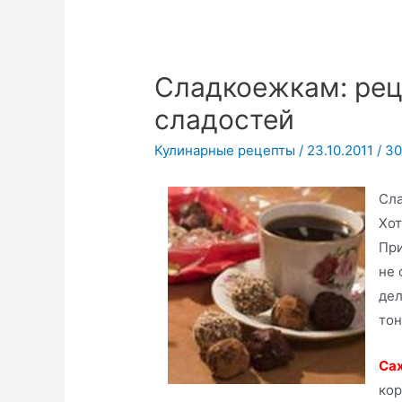
Сладкоежкам: ре
сладостей
Кулинарные рецепты
/
23.10.2011
/
30
Сла
Хот
При
не 
дел
тон
Сах
кор