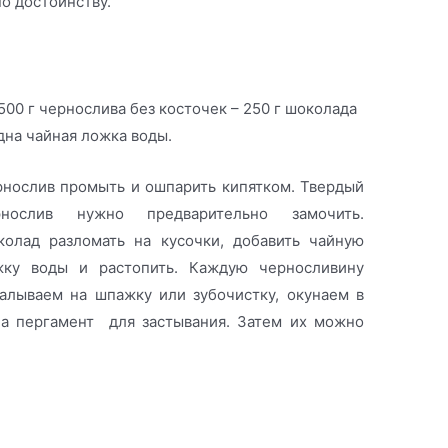
по достоинству.
500 г чернослива без косточек – 250 г шоколада
дна чайная ложка воды.
нослив промыть и ошпарить кипятком. Твердый
рнослив нужно предварительно замочить.
колад разломать на кусочки, добавить чайную
жку воды и растопить. Каждую черносливину
алываем на шпажку или зубочистку, окунаем в
на пергамент для застывания. Затем их можно