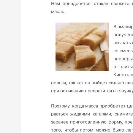
Нам понадобятся: стакан свежего 
масло.
В эмалир
полученн
всыпать 
со смесь
непрерыв
от плиты
Кипеть м
нельзя, так как он выйдет сильно сл
при остывании превратится в тянучку
Поэтому, когда масса приобретет цв
рваться жидкими каплями, снимит
заранее приготовленную форму, пр
того, чтобы потом можно было лег