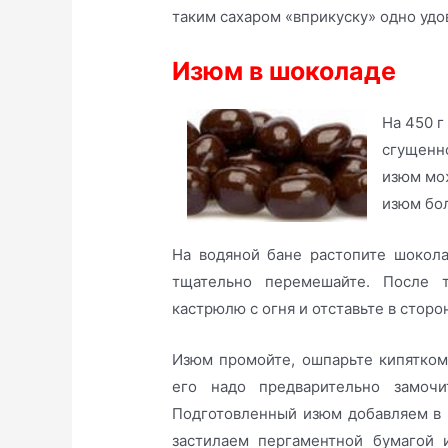
таким сахаром «вприкуску» одно удо
Изюм в шоколаде
На 450 г
сгущенно
изюм мо
изюм бол
На водяной бане растопите шокола
тщательно перемешайте. После т
кастрюлю с огня и отставьте в сторо
Изюм промойте, ошпарьте кипятком 
его надо предварительно замочи
Подготовленный изюм добавляем в
застилаем пергаментной бумагой 