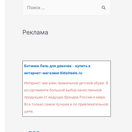
S
e
a
r
Реклама
c
h
f
o
Ботинки Лель для девочек - купить в
интернет-магазине KidsHeels.ru
r
:
Интернет-магазин правильной детской обуви. В
ассортименте большой выбор качественной
продукции от ведущих брэндов России и мира.
Все только самое лучшее и по привлекательной
цене.