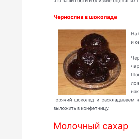
что ваши гости и близкие оценят их 
Чернослив в шоколаде
На 
и о
Чер
че
Шо
ло
нак
горячий шоколад и раскладываем 
выложить в конфетницу.
Молочный сахар