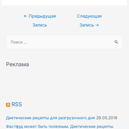
Навигация
←
Предыдущая
Следующая
по
Запись
Запись
→
записям
S
e
a
r
Реклама
c
h
f
o
r
RSS
:
Диетические рецепты для разгрузочного дня
29.05.2019
Фастфуд может быть полезным. Диетические рецепты