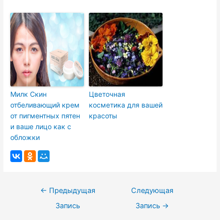
Милк Скин
Цветочная
отбеливающий крем
косметика для вашей
от пигментных пятен
красоты
и ваше лицо как с
обложки
Навигация
←
Предыдущая
Следующая
по
Запись
Запись
→
записям