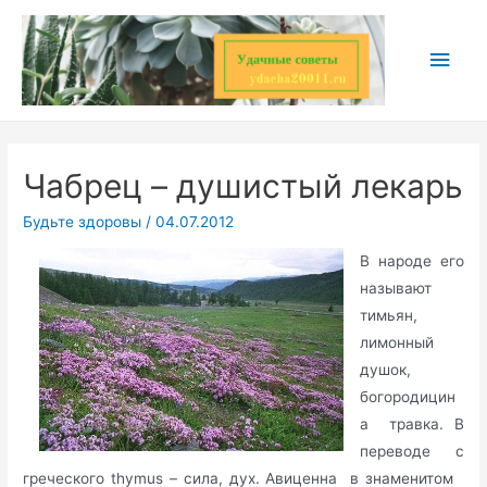
Перейти
к
Глав
содержимому
мен
Чабрец – душистый лекарь
Будьте здоровы
/
04.07.2012
В народе его
называют
тимьян,
лимонный
душок,
богородицин
а травка. В
переводе с
греческого thymus – сила, дух. Авиценна в знаменитом