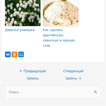
Девичья ромашка
Как сделать
адыгейскую,
сванскую и черную
соль
Навигация
←
Предыдущая
Следующая
по
Запись
Запись
→
записям
S
e
a