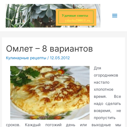
Перейти
к
Глав
содержимому
мен
Омлет – 8 вариантов
Кулинарные рецепты
/
12.05.2012
Для
огородников
настало
хлопотное
время. Все
надо сделать
вовремя, не
пропустить
сроков. Каждый погожий день или выходные мы