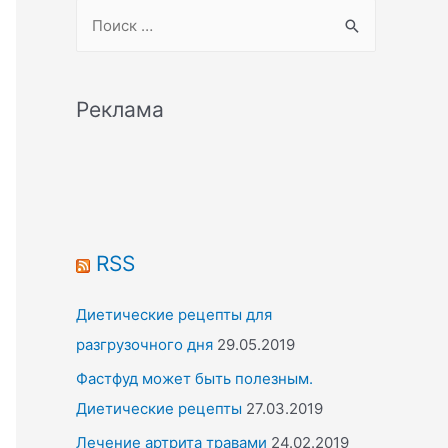
S
e
a
r
Реклама
c
h
f
o
r
RSS
:
Диетические рецепты для
разгрузочного дня
29.05.2019
Фастфуд может быть полезным.
Диетические рецепты
27.03.2019
Лечение артрита травами
24.02.2019