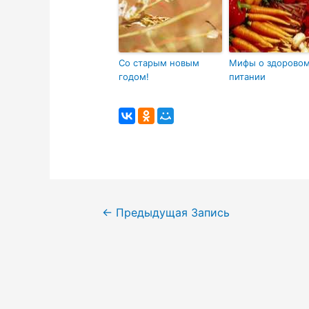
Со старым новым
Мифы о здорово
годом!
питании
Навигация
←
Предыдущая Запись
по
записям