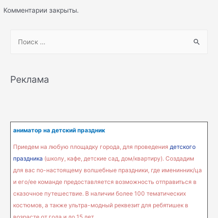
Комментарии закрыты.
S
e
a
r
Реклама
c
h
f
o
аниматор на детский праздник
r
Приедем на любую площадку города, для проведения
детского
:
праздника
(школу, кафе, детские сад, дом/квартиру). Создадим
для вас по-настоящему волшебные праздники, где именинник/ца
и его/ее команде предоставляется возможность отправиться в
сказочное путешествие. В наличии более 100 тематических
костюмов, а также ультра-модный реквезит для ребятишек в
возрасте от года и до 15 лет.