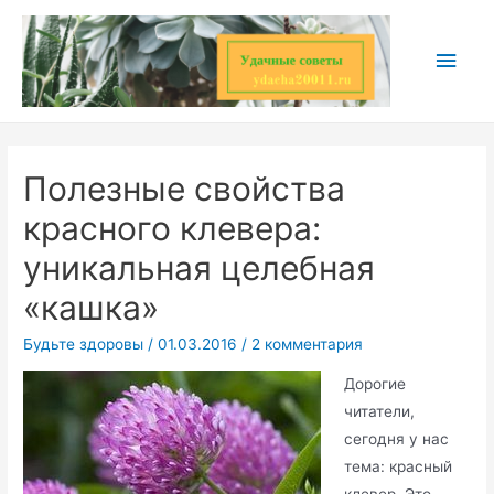
Перейти
к
Глав
содержимому
мен
Полезные свойства
красного клевера:
уникальная целебная
«кашка»
Будьте здоровы
/
01.03.2016
/
2 комментария
Дорогие
читатели,
сегодня у нас
тема: красный
клевер. Это