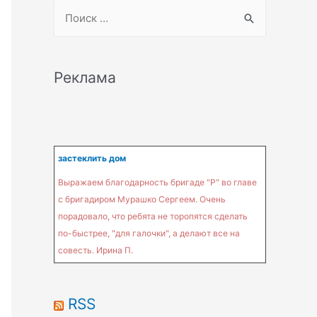
S
e
a
r
Реклама
c
h
f
o
застеклить дом
r
Выражаем благодарность бригаде "Р" во главе
:
с бригадиром Мурашко Сергеем. Очень
порадовало, что ребята не торопятся сделать
по-быстрее, "для галочки", а делают все на
совесть. Ирина П.
RSS