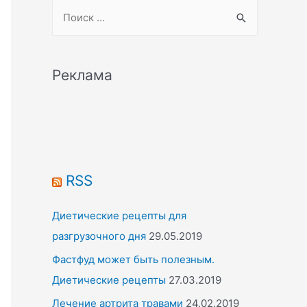
S
e
a
r
Реклама
c
h
f
o
r
RSS
:
Диетические рецепты для
разгрузочного дня
29.05.2019
Фастфуд может быть полезным.
Диетические рецепты
27.03.2019
Лечение артрита травами
24.02.2019