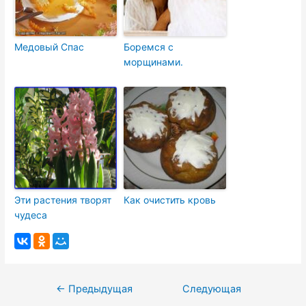
Медовый Спас
Боремся с
морщинами.
Эти растения творят
Как очистить кровь
чудеса
Навигация
←
Предыдущая
Следующая
по