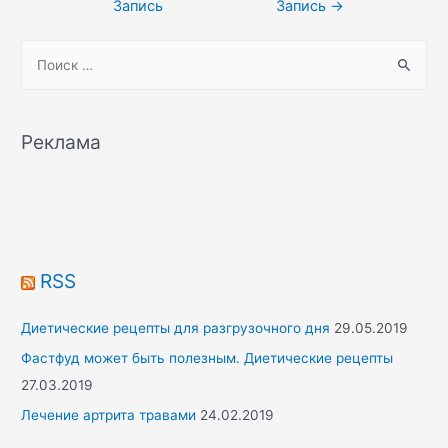
Запись
Запись
→
записям
S
e
a
r
Реклама
c
h
f
o
r
RSS
:
Диетические рецепты для разгрузочного дня
29.05.2019
Фастфуд может быть полезным. Диетические рецепты
27.03.2019
Лечение артрита травами
24.02.2019