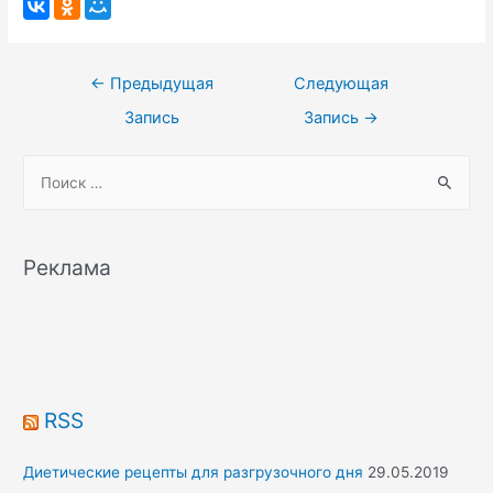
Навигация
←
Предыдущая
Следующая
по
Запись
Запись
→
записям
S
e
a
r
Реклама
c
h
f
o
r
RSS
:
Диетические рецепты для разгрузочного дня
29.05.2019