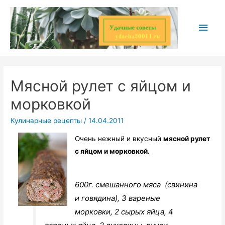
Перейти
к
Глав
содержимому
мен
Мясной рулет с яйцом и
морковкой
Кулинарные рецепты
/
14.04.2011
Очень нежный и вкусный
мясной рулет
с яйцом и морковкой.
600г. смешанного мяса (свинина
и говядина), 3 вареные
морковки, 2 сырых яйца, 4