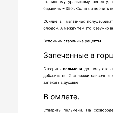
старинному уральскому рецепту, 
баранины – 350г. Солить и перчить п
Обилие в магазинах полуфабрик
блюдом. А между тем это безумно вк
Вспомним старинные рецепты
Запеченные в гор
Отварить
пельмени
до полуготовн
добавить по 2 ст.ложки сливочног
запекать в духовке.
В омлете
.
Отварить пельмени. На сковороде