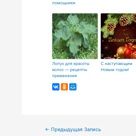
помощники
Лопух для красоты
С наступающим
волос — рецепты
Новым годом!
применения
Навигация
←
Предыдущая Запись
по