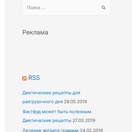
S
e
a
r
Реклама
c
h
f
o
r
RSS
:
Диетические рецепты для
разгрузочного дня
29.05.2019
Фастфуд может быть полезным.
Диетические рецепты
27.03.2019
Лечение артрита травами
24.02.2019