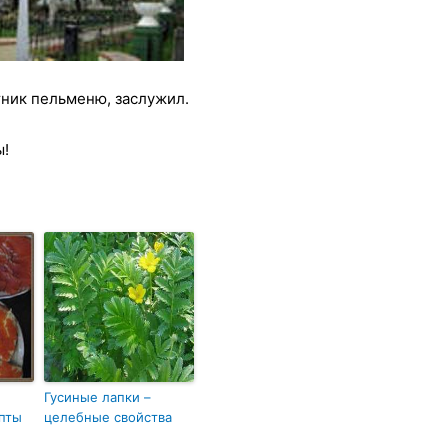
тник пельменю, заслужил.
ы!
Гусиные лапки –
пты
целебные свойства